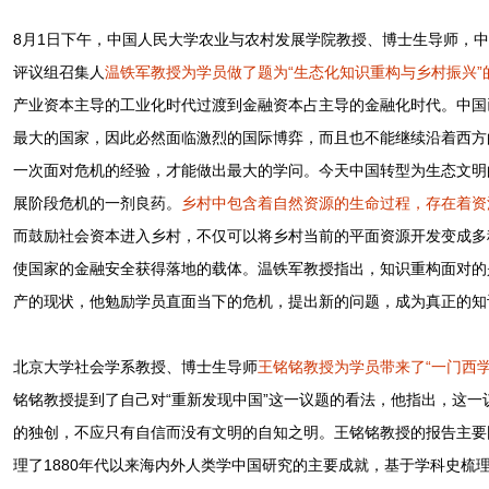
8月1日下午，中国人民大学农业与农村发展学院教授、博士生导师，
评议组召集人
温铁军教授为学员做了题为“生态化知识重构与乡村振兴”
产业资本主导的工业化时代过渡到金融资本占主导的金融化时代。中国
最大的国家，因此必然面临激烈的国际博弈，而且也不能继续沿着西方
一次面对危机的经验，才能做出最大的学问。今天中国转型为生态文明
展阶段危机的一剂良药。
乡村中包含着自然资源的生命过程，存在着资
而鼓励社会资本进入乡村，不仅可以将乡村当前的平面资源开发变成多
使国家的金融安全获得落地的载体。温铁军教授指出，知识重构面对的
产的现状，他勉励学员直面当下的危机，提出新的问题，成为真正的知
北京大学社会学系教授、博士生导师
王铭铭教授为学员带来了“一门西
铭铭教授提到了自己对“重新发现中国”这一议题的看法，他指出，这
的独创，不应只有自信而没有文明的自知之明。王铭铭教授的报告主要
理了1880年代以来海内外人类学中国研究的主要成就，基于学科史梳理