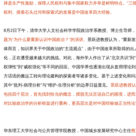
择是生产性激励，保障人民权利与集中国家权力并举是鲜明特点。“三
权利、摸着石头过河和探索式的发展是中国改革四大经验。
8月2日下午，清华大学人文社会科学学院政治学系教授、博士生导师
题为“为什么要重新认识中国政治？”的演讲。
景跃进教授认为，“重新
体而言，知识界关于中国政治的“主流观点”，由于中国改革所取得的
化，正在遭受越来越大的挑战。对此，海外学人作出了从“北京共识”到“中
权弾性”到“威权强化”等不同的回应。中国学界也逐渐出现从套用理论
方话语的搬运工转向理论建构的探索者等诸多变化。基于上述变化和问
其中“批判-病理分析”与“维护-生理分析”的边界日益显见。
景跃进教授认
包括四个层次，首先找到恰当的概念，摆脱无法言说自己的困境，进而
对比较政治学的分析框架进行重构，更高层次是对中国经验做正当性论
华东理工大学社会与公共管理学院教授，中国城乡发展研究中心主任
熊