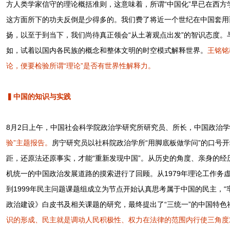
方人类学家信守的理论概括准则，这意味着，所谓“中国化”早已在西
这方面所下的功夫反倒是少得多的。我们费了将近一个世纪在中国套用
扬，以至于到当下，我们尚待真正领会“从土著观点出发”的智识态度
如，试着以国内各民族的概念和整体文明的时空模式解释世界。
王铭铭
论，便要检验所谓“理论”是否有世界性解释力。
▍中国的知识与实践
8月2日上午，中国社会科学院政治学研究所研究员、所长，中国政治
验”主题报告。
房宁研究员以社科院政治学所“用脚底板做学问”的口号
距，还原法还原事实，才能“重新发现中国”。从历史的角度、亲身的
机统一的中国政治发展道路的摸索进行了回顾。从1979年理论工作务
到1999年民主问题课题组成立为节点开始认真思考属于中国的民主，“
政治建设》白皮书及相关课题的研究，最终提出了“三统一”的中国特色
识的形成、民主就是调动人民积极性、权力在法律的范围内行使三角度