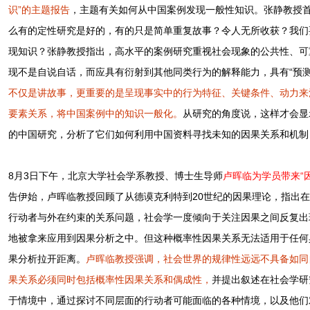
识”的主题报告
，主题有关如何从中国案例发现一般性知识。张静教授
么有的定性研究是好的，有的只是简单重复故事？令人无所收获？我们
现知识？张静教授指出，高水平的案例研究重视社会现象的公共性、可
现不是自说自话，而应具有衍射到其他同类行为的解释能力，具有“预测
不仅是讲故事，更重要的是呈现事实中的行为特征、关键条件、动力来
要素关系，将中国案例中的知识一般化。
从研究的角度说，这样才会显
的中国研究，分析了它们如何利用中国资料寻找未知的因果关系和机制
8月3日下午，北京大学社会学系教授、博士生导师
卢晖临为学员带来“
告伊始，卢晖临教授回顾了从德谟克利特到20世纪的因果理论，指出
行动者与外在约束的关系问题，社会学一度倾向于关注因果之间反复出
地被拿来应用到因果分析之中。但这种概率性因果关系无法适用于任何
果分析拉开距离。
卢晖临教授强调，社会世界的规律性远远不具备如同
果关系必须同时包括概率性因果关系和偶成性，
并提出叙述在社会学研
于情境中，通过探讨不同层面的行动者可能面临的各种情境，以及他们