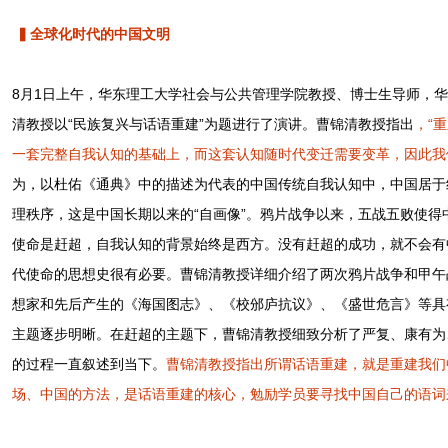
▍全球化时代的中国文明
8月1日上午，华东理工大学社会与公共管理学院教授、博士生导师，
清教授以“民族复兴与话语重建”为题进行了演讲。曹锦清教授指出
，“
一套完整自我认知的基础上，而这套认知随时代变迁需要变革，因此我们
为，以杜佑《通典》中的描述为代表的中国传统自我认知中，中国居于
理秩序，这是中国长期以来的“自画像”。鸦片战争以来，五战五败使
使命是赶超，自我认知的背景始终是西方。没有赶超的成功，就不会有
代使命的思想史很有必要。曹锦清教授详细介绍了两次鸦片战争和甲午
想家和先后产生的《海国图志》、《校邠庐抗议》、《盛世危言》等具
主题逐步明晰。在赶超的主题下，曹锦清教授细致分析了严复、康有为
的过程一直叙述到当下。
曹锦清教授指出所谓话语重建，就是重建我们
场、中国的方法，是话语重建的核心，勉励学员要寻找中国自己的语词