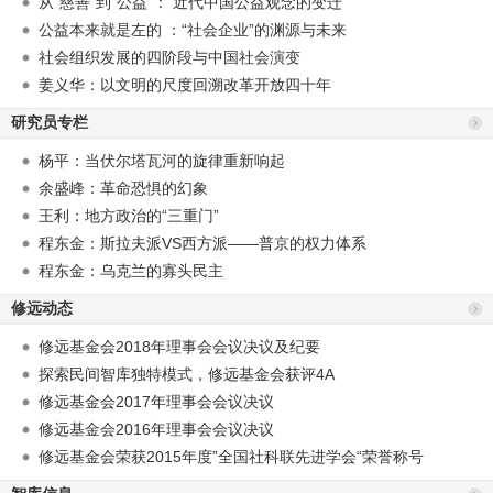
从“慈善”到“公益”： 近代中国公益观念的变迁
公益本来就是左的 ：“社会企业”的渊源与未来
社会组织发展的四阶段与中国社会演变
姜义华：以文明的尺度回溯改革开放四十年
研究员专栏
杨平：当伏尔塔瓦河的旋律重新响起
余盛峰：革命恐惧的幻象
王利：地方政治的“三重门”
程东金：斯拉夫派VS西方派——普京的权力体系
程东金：乌克兰的寡头民主
修远动态
修远基金会2018年理事会会议决议及纪要
探索民间智库独特模式，修远基金会获评4A
修远基金会2017年理事会会议决议
修远基金会2016年理事会会议决议
修远基金会荣获2015年度”全国社科联先进学会“荣誉称号