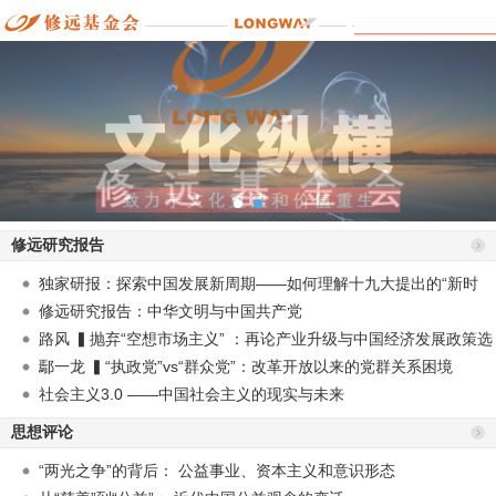
修远研究报告
独家研报：探索中国发展新周期——如何理解十九大提出的“新时
代”？
修远研究报告：中华文明与中国共产党
路风 ▍抛弃“空想市场主义” ：再论产业升级与中国经济发展政策选
择
鄢一龙 ▍“执政党”vs“群众党”：改革开放以来的党群关系困境
社会主义3.0 ——中国社会主义的现实与未来
思想评论
“两光之争”的背后： 公益事业、资本主义和意识形态