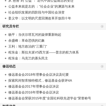
从“慈善”到“公益”： 近代中国公益观念的变迁
公益本来就是左的 ：“社会企业”的渊源与未来
社会组织发展的四阶段与中国社会演变
姜义华：以文明的尺度回溯改革开放四十年
研究员专栏
杨平：当伏尔塔瓦河的旋律重新响起
余盛峰：革命恐惧的幻象
王利：地方政治的“三重门”
程东金：斯拉夫派VS西方派——普京的权力体系
程东金：乌克兰的寡头民主
修远动态
修远基金会2018年理事会会议决议及纪要
探索民间智库独特模式，修远基金会获评4A
修远基金会2017年理事会会议决议
修远基金会2016年理事会会议决议
修远基金会荣获2015年度”全国社科联先进学会“荣誉称号