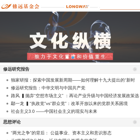
修远研究报告
独家研报：探索中国发展新周期——如何理解十九大提出的“新时
代”？
修远研究报告：中华文明与中国共产党
路风 ▍抛弃“空想市场主义” ：再论产业升级与中国经济发展政策选
择
鄢一龙 ▍“执政党”vs“群众党”：改革开放以来的党群关系困境
社会主义3.0 ——中国社会主义的现实与未来
思想评论
“两光之争”的背后： 公益事业、资本主义和意识形态