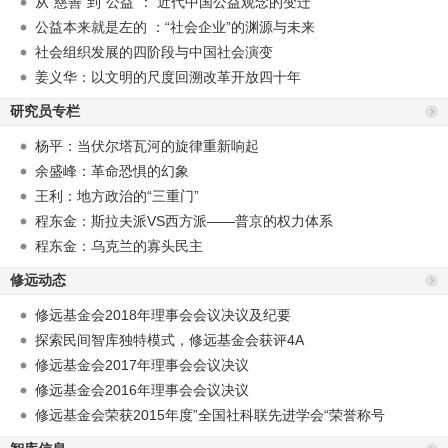
从“慈善”到“公益”： 近代中国公益观念的变迁
公益本来就是左的 ：“社会企业”的渊源与未来
社会组织发展的四阶段与中国社会演变
姜义华：以文明的尺度回溯改革开放四十年
研究员专栏
杨平：当伏尔塔瓦河的旋律重新响起
余盛峰：革命恐惧的幻象
王利：地方政治的“三重门”
程东金：斯拉夫派VS西方派——普京的权力体系
程东金：乌克兰的寡头民主
修远动态
修远基金会2018年理事会会议决议及纪要
探索民间智库独特模式，修远基金会获评4A
修远基金会2017年理事会会议决议
修远基金会2016年理事会会议决议
修远基金会荣获2015年度”全国社科联先进学会“荣誉称号