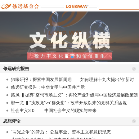
修远研究报告
独家研报：探索中国发展新周期——如何理解十九大提出的“新时
代”？
修远研究报告：中华文明与中国共产党
路风 ▍抛弃“空想市场主义” ：再论产业升级与中国经济发展政策选
择
鄢一龙 ▍“执政党”vs“群众党”：改革开放以来的党群关系困境
社会主义3.0 ——中国社会主义的现实与未来
思想评论
“两光之争”的背后： 公益事业、资本主义和意识形态