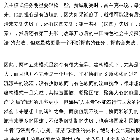
入主模式任务明显要轻松一些。费城制宪时，富兰克林说，每
来。他的担心是有道理的，因为如果谈崩了，就很可能没有后
清末立宪失败了，还有民国立宪；第一共和（民国）失败了，
索），然后还有第三共和（改革开放后的中国特色社会主义探
法”的宪法，但这显然更是一个不断探索的任务，探索会失败
因此，两种立宪模式显然存有很大差异。建构模式下，尤其是“
大，而且也并不完全是一个理性、平和协商的文质彬彬的过程，
流漂杵的浇灌，没有少数族裔与有色族裔的泣血抗争，很难想
建构模式一旦完成，其锻造国族、凝聚团结、聚集人心的能量
崩”之后“崩盘”的几率更小，但如果“入主者”不能奉行与国家
然会带来思想上的诸神之争。而价值观不统一，协商和谈判的各
施带来更多的困难，不仅导致宪制的失败，也会将国家和民族
主者”与谈判各方心胸、智慧与理性的要求，绝对不会比建构模
论”来体现出的最低限度的理性协商，才凸显出其宝贵的实践