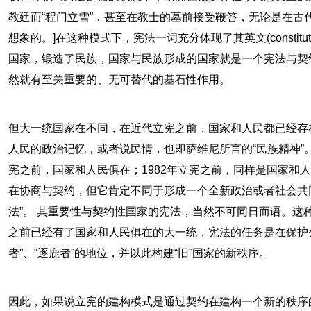
教廷而“程门立雪”，甚至在教士的墓前接受鞭笞，无论是在古
想象的。]在这种模式下，宪法一词充分体现了其英文(constit
国家，锻造了民族，国家与民族形成的国家就是一个宪法与契
然就有至关重要的、无可替代的基石性作用。
但大一统国家在不同，在近代立宪之前，国家和人民都已经存
人民的政治记忆，或者说民情，也即萨维尼所言的“民族精神”
宪之前，国家和人民俱在；1982年立宪之前，同样是国家和
在协商与契约，但它肯定不同于形成一个全新政治或者社会共同
法”。 其重要性与契约性国家的宪法，当然不可同日而语。这
之前已经有了国家和人民俱在的大一统，宪法的任务是在保护
者”、“逐鹿者”的地位，并以此构建“旧”国家的新秩序。
因此，如果说立宪的建构模式是通过契约在建构一个新的秩序