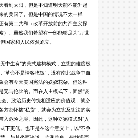
天看到太阳，但是不知道明天能不能升起
来的美国了。但是中国的情况不太一样，
还有第二共和（改革开放前的共产主义探
索）。虽然我们希望有一部能够足为“万世
，但国家和人民依然屹立。
无中生有”的美式建构模式，立宪的难度极
“革命不是请客吃饭”，没有南北战争中血
象会有今天美国宪法的妖娆花朵。但这种
是无与伦比的。而在入主模式下，固然“谈
的社会、政治历史传统相适应的价值观，就必
方都怀揣“私货”，就会为立宪及宪法的实
带入危险之境。因此，这种立宪模式对“入
式下更低。也正是在这个意义上，以“不争
智慧。与其坐而论道、临渊羡鱼，何妨退而