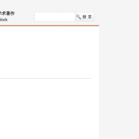
学术著作
ork