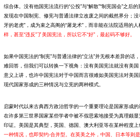
综合体。没有他国宪法流行的“公投”与“解散”“制宪国会”之
发现在中国制宪、修宪与普通法律立改废之间的截然界分；没
牙的老虎”，成为束之高阁的“屠龙术”，而非能在法院适用的人
样，甚至“违反”了美国宪法，所以它不“好”，最起码不够好。
如果中国宪法的“制宪”与普通法律的“立法”并无根本差异的
难回答，但我们可以转换一下视角：没有美国宪法就没有美国
意义上讲，也许中国宪法对于中国而言很难如美国宪法对美国
现代国家形成的三种情况与立宪的两种模式。
启蒙时代以来古典西方政治哲学的一个重要理论是国家形成的
在许多第三世界国家某些学者中被不假思索地接受为真理颇显
印证。美国是其典型，英国、德国、澳大利亚等在某种程度上
一种情况，也即契约-合并型。在英美之外，中国、日本等则