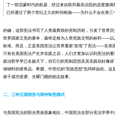
了一部启蒙时代的机器，经过来自联邦最高法院的适度微调
已经通过了两个世纪之久的时间检验——为什么不会在第三
的确，这部宪法书写了人类最辉煌的宪制历程，引发了世界历
世界国家立宪的摹本，最终定格为人类宪政文明的标杆——以
标准。而且，正是美国宪法让世界重新“发现”了宪法——在美
只有在美国宪法产生并实践之后，人们才更加认识到宪法的重
政治哲学早已名扬天下，但它们的宪制思想及其实践却好像搭
倾销时的搭售品。希腊、中世纪的“宪政思想”也同样如此。这
孩子成功逆袭、光耀门楣的励志故事。
二、三种立国情形与两种制宪模式
与美国宪法的阳光男孩形象相比，中国宪法在部分宪法学界中