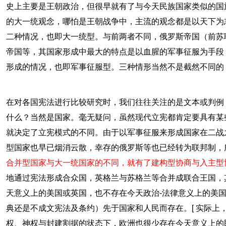
史上主要是王朝政治，但很早就有了与今天民族国家类似的国
的大一统观念，哪怕是王朝战争中，主流的观念都是以天下为
二种情况，也即大一统型。与前两者不同，俄罗斯帝国（前苏
帝国等，其国家形成中最大的特点是以血腥的军事征服为手段
形成的情况，也即军事征服型。三种情形当然不是截然不同的
在对各国宪法进行比较研究时，我们往往关注的是文本或判例
什么？当然是国家。毫无疑问，虽然现代立宪都肯定要具有某
就决定了立宪模式的不同。由于以军事征服来形成国家在二战
型国家也早已烟消云散，幸存的俄罗斯等也已经转为联邦制，
合并型国家与大一统国家的不同，就有了建构型协商与入主型
地通过宪法形成合众国，英格兰与苏格兰等合并成联合王国，
天意义上的美国或英国，也不存在今天政治-法律意义上的美
典还是不成文宪法及条约）先于国家和人民而存在。[ 实际上
权、神权与封建割据的状态下，欧洲也很少存在今天意义上的