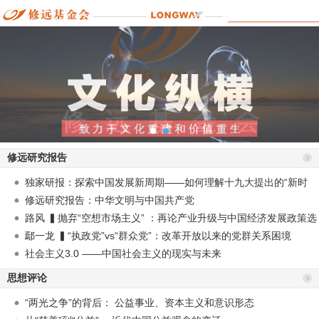
修远研究报告
独家研报：探索中国发展新周期——如何理解十九大提出的“新时
代”？
修远研究报告：中华文明与中国共产党
路风 ▍抛弃“空想市场主义” ：再论产业升级与中国经济发展政策选
择
鄢一龙 ▍“执政党”vs“群众党”：改革开放以来的党群关系困境
社会主义3.0 ——中国社会主义的现实与未来
思想评论
“两光之争”的背后： 公益事业、资本主义和意识形态