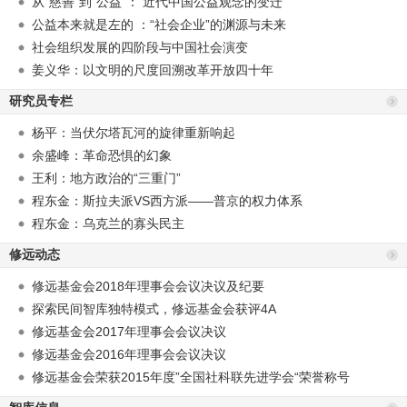
从“慈善”到“公益”： 近代中国公益观念的变迁
公益本来就是左的 ：“社会企业”的渊源与未来
社会组织发展的四阶段与中国社会演变
姜义华：以文明的尺度回溯改革开放四十年
研究员专栏
杨平：当伏尔塔瓦河的旋律重新响起
余盛峰：革命恐惧的幻象
王利：地方政治的“三重门”
程东金：斯拉夫派VS西方派——普京的权力体系
程东金：乌克兰的寡头民主
修远动态
修远基金会2018年理事会会议决议及纪要
探索民间智库独特模式，修远基金会获评4A
修远基金会2017年理事会会议决议
修远基金会2016年理事会会议决议
修远基金会荣获2015年度”全国社科联先进学会“荣誉称号