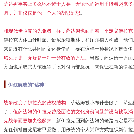
萨达姆事实上多么地不齿于人类，无论他的运用手段看起来多
调，并非仅仅是他一个人的胡思乱想
。
和现代伊拉克的先驱者一样，萨达姆也面临着一个定义伊拉克
伊拉克大体由什叶派、逊尼派穆斯林，和库尔德人构成。他们
来是没有什么共同的文化身份的。要在这样一种状况下建设伊
悠久历史，无疑是一种十分有效的方法。
当然，萨达姆一方面
方面也采取武力镇压等手段对付内部反抗，来保证在新的伊拉
▍
伊战解放的“诸神”
战争改变了伊拉克的政权结构
，萨达姆被小布什击败了，萨达
了，
但萨达姆的伊拉克曾经面临的文化身份问题并没有被取消
克战争而更加尖锐起来
。新伊拉克回到萨达姆的老路肯定是不
充任领袖自比尼布甲尼撒，用传统的个人崇拜方式组织新伊拉