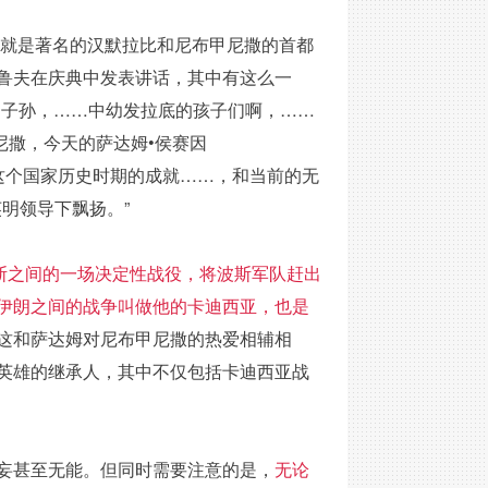
，就是著名的汉默拉比和尼布甲尼撒的首都
鲁夫在庆典中发表讲话，其中有这么一
的子孙，……中幼发拉底的孩子们啊，……
尼撒，今天的萨达姆•侯赛因
yawm）’，把这个国家历史时期的成就……，和当前的无
明领导下飘扬。”
斯之间的一场决定性战役，将波斯军队赶出
伊朗之间的战争叫做他的卡迪西亚，也是
这和萨达姆对尼布甲尼撒的热爱相辅相
英雄的继承人，其中不仅包括卡迪西亚战
妄甚至无能。但同时需要注意的是，
无论