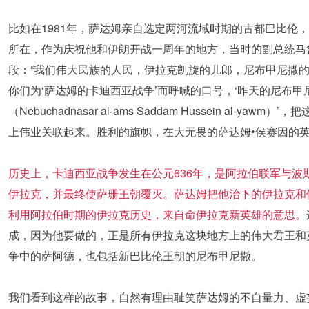
比如在1981年，萨达姆亲自选定两河流域时期的古都巴比伦
所在，作为庆祝他和伊朗开战一周年的地方，当时的副总统马
段：“我们伟大民族的人民，伊拉克凯旋的儿郎，尼布甲尼撒
你们为‘萨达姆的卡迪西亚战争’而呼喊的口号，‘昨天的尼布甲
（Nebuchadnasar al-ams Saddam Hussein al-
上伟业关联起来。胜利的旗帜，在大无畏的萨达姆•侯赛因的英
历史上，卡迪西亚战争发生在公元636年，是阿拉伯联军与波
伊拉克，并最终使萨珊王朝覆灭。萨达姆把他治下的伊拉克和
利用阿拉伯时期的伊拉克历史，来自命伊拉克新英雄的意思。
成，因为他要做的，正是所有伊拉克这块地方上的伟大君王和
争中的萨阿德，也包括新巴比伦王朝的尼布甲尼撒。
我们看到这样的故事，自然有理由耻笑萨达姆的不自量力、虚