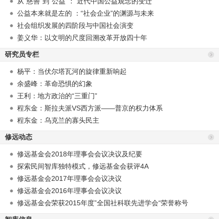
从“慈善”到“公益”： 近代中国公益观念的变迁
公益本来就是左的 ：“社会企业”的渊源与未来
社会组织发展的四阶段与中国社会演变
姜义华：以文明的尺度回溯改革开放四十年
研究员专栏
杨平：当伏尔塔瓦河的旋律重新响起
余盛峰：革命恐惧的幻象
王利：地方政治的“三重门”
程东金：斯拉夫派VS西方派——普京的权力体系
程东金：乌克兰的寡头民主
修远动态
修远基金会2018年理事会会议决议及纪要
探索民间智库独特模式，修远基金会获评4A
修远基金会2017年理事会会议决议
修远基金会2016年理事会会议决议
修远基金会荣获2015年度”全国社科联先进学会“荣誉称号