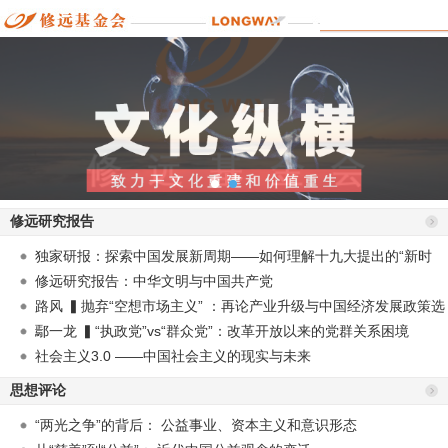
修远研究报告
独家研报：探索中国发展新周期——如何理解十九大提出的“新时
代”？
修远研究报告：中华文明与中国共产党
路风 ▍抛弃“空想市场主义” ：再论产业升级与中国经济发展政策选
择
鄢一龙 ▍“执政党”vs“群众党”：改革开放以来的党群关系困境
社会主义3.0 ——中国社会主义的现实与未来
思想评论
“两光之争”的背后： 公益事业、资本主义和意识形态