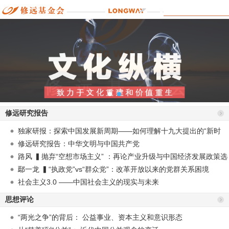
修远研究报告
独家研报：探索中国发展新周期——如何理解十九大提出的“新时
代”？
修远研究报告：中华文明与中国共产党
路风 ▍抛弃“空想市场主义” ：再论产业升级与中国经济发展政策选
择
鄢一龙 ▍“执政党”vs“群众党”：改革开放以来的党群关系困境
社会主义3.0 ——中国社会主义的现实与未来
思想评论
“两光之争”的背后： 公益事业、资本主义和意识形态