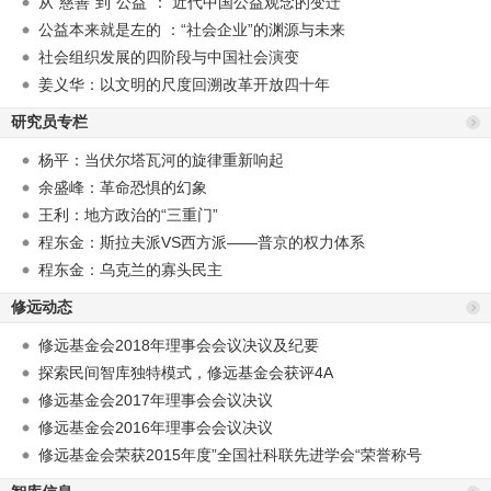
从“慈善”到“公益”： 近代中国公益观念的变迁
公益本来就是左的 ：“社会企业”的渊源与未来
社会组织发展的四阶段与中国社会演变
姜义华：以文明的尺度回溯改革开放四十年
研究员专栏
杨平：当伏尔塔瓦河的旋律重新响起
余盛峰：革命恐惧的幻象
王利：地方政治的“三重门”
程东金：斯拉夫派VS西方派——普京的权力体系
程东金：乌克兰的寡头民主
修远动态
修远基金会2018年理事会会议决议及纪要
探索民间智库独特模式，修远基金会获评4A
修远基金会2017年理事会会议决议
修远基金会2016年理事会会议决议
修远基金会荣获2015年度”全国社科联先进学会“荣誉称号