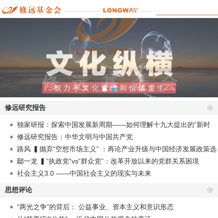
修远研究报告
独家研报：探索中国发展新周期——如何理解十九大提出的“新时
代”？
修远研究报告：中华文明与中国共产党
路风 ▍抛弃“空想市场主义” ：再论产业升级与中国经济发展政策选
择
鄢一龙 ▍“执政党”vs“群众党”：改革开放以来的党群关系困境
社会主义3.0 ——中国社会主义的现实与未来
思想评论
“两光之争”的背后： 公益事业、资本主义和意识形态