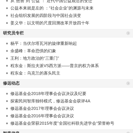
从“慈善”到“公益”： 近代中国公益观念的变迁
公益本来就是左的 ：“社会企业”的渊源与未来
社会组织发展的四阶段与中国社会演变
姜义华：以文明的尺度回溯改革开放四十年
研究员专栏
杨平：当伏尔塔瓦河的旋律重新响起
余盛峰：革命恐惧的幻象
王利：地方政治的“三重门”
程东金：斯拉夫派VS西方派——普京的权力体系
程东金：乌克兰的寡头民主
修远动态
修远基金会2018年理事会会议决议及纪要
探索民间智库独特模式，修远基金会获评4A
修远基金会2017年理事会会议决议
修远基金会2016年理事会会议决议
修远基金会荣获2015年度”全国社科联先进学会“荣誉称号