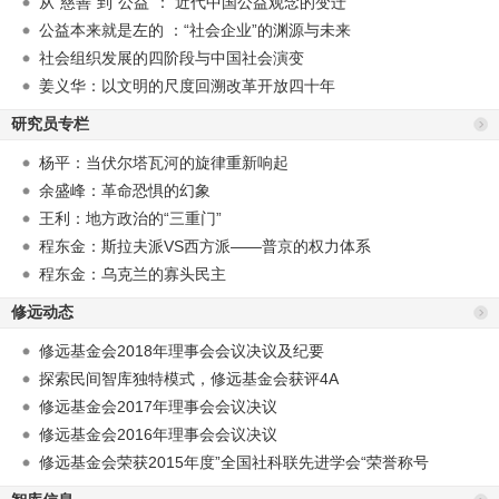
从“慈善”到“公益”： 近代中国公益观念的变迁
公益本来就是左的 ：“社会企业”的渊源与未来
社会组织发展的四阶段与中国社会演变
姜义华：以文明的尺度回溯改革开放四十年
研究员专栏
杨平：当伏尔塔瓦河的旋律重新响起
余盛峰：革命恐惧的幻象
王利：地方政治的“三重门”
程东金：斯拉夫派VS西方派——普京的权力体系
程东金：乌克兰的寡头民主
修远动态
修远基金会2018年理事会会议决议及纪要
探索民间智库独特模式，修远基金会获评4A
修远基金会2017年理事会会议决议
修远基金会2016年理事会会议决议
修远基金会荣获2015年度”全国社科联先进学会“荣誉称号