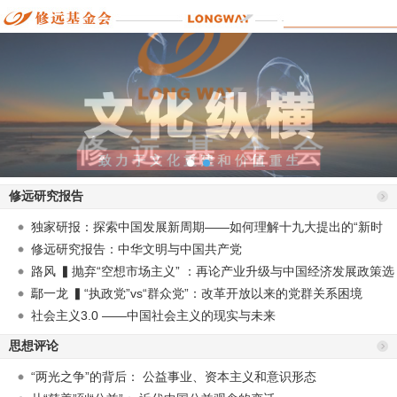
修远研究报告
独家研报：探索中国发展新周期——如何理解十九大提出的“新时
代”？
修远研究报告：中华文明与中国共产党
路风 ▍抛弃“空想市场主义” ：再论产业升级与中国经济发展政策选
择
鄢一龙 ▍“执政党”vs“群众党”：改革开放以来的党群关系困境
社会主义3.0 ——中国社会主义的现实与未来
思想评论
“两光之争”的背后： 公益事业、资本主义和意识形态