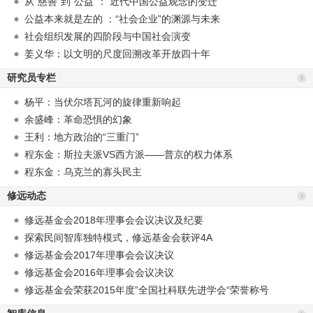
从“慈善”到“公益”： 近代中国公益观念的变迁
公益本来就是左的 ：“社会企业”的渊源与未来
社会组织发展的四阶段与中国社会演变
姜义华：以文明的尺度回溯改革开放四十年
研究员专栏
杨平：当伏尔塔瓦河的旋律重新响起
余盛峰：革命恐惧的幻象
王利：地方政治的“三重门”
程东金：斯拉夫派VS西方派——普京的权力体系
程东金：乌克兰的寡头民主
修远动态
修远基金会2018年理事会会议决议及纪要
探索民间智库独特模式，修远基金会获评4A
修远基金会2017年理事会会议决议
修远基金会2016年理事会会议决议
修远基金会荣获2015年度”全国社科联先进学会“荣誉称号