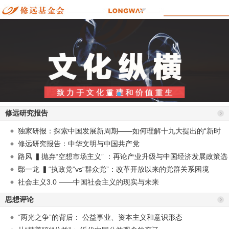
修远研究报告
独家研报：探索中国发展新周期——如何理解十九大提出的“新时
代”？
修远研究报告：中华文明与中国共产党
路风 ▍抛弃“空想市场主义” ：再论产业升级与中国经济发展政策选
择
鄢一龙 ▍“执政党”vs“群众党”：改革开放以来的党群关系困境
社会主义3.0 ——中国社会主义的现实与未来
思想评论
“两光之争”的背后： 公益事业、资本主义和意识形态