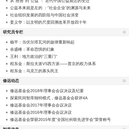
从“慈善”到“公益”： 近代中国公益观念的变迁
公益本来就是左的 ：“社会企业”的渊源与未来
社会组织发展的四阶段与中国社会演变
姜义华：以文明的尺度回溯改革开放四十年
研究员专栏
杨平：当伏尔塔瓦河的旋律重新响起
余盛峰：革命恐惧的幻象
王利：地方政治的“三重门”
程东金：斯拉夫派VS西方派——普京的权力体系
程东金：乌克兰的寡头民主
修远动态
修远基金会2018年理事会会议决议及纪要
探索民间智库独特模式，修远基金会获评4A
修远基金会2017年理事会会议决议
修远基金会2016年理事会会议决议
修远基金会荣获2015年度”全国社科联先进学会“荣誉称号