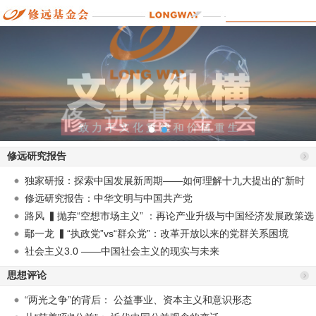
修远研究报告
独家研报：探索中国发展新周期——如何理解十九大提出的“新时
代”？
修远研究报告：中华文明与中国共产党
路风 ▍抛弃“空想市场主义” ：再论产业升级与中国经济发展政策选
择
鄢一龙 ▍“执政党”vs“群众党”：改革开放以来的党群关系困境
社会主义3.0 ——中国社会主义的现实与未来
思想评论
“两光之争”的背后： 公益事业、资本主义和意识形态