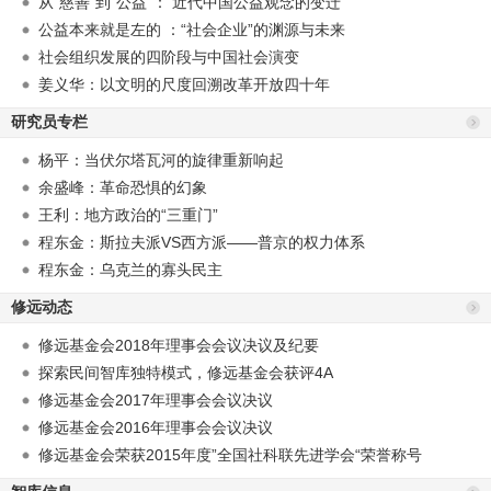
从“慈善”到“公益”： 近代中国公益观念的变迁
公益本来就是左的 ：“社会企业”的渊源与未来
社会组织发展的四阶段与中国社会演变
姜义华：以文明的尺度回溯改革开放四十年
研究员专栏
杨平：当伏尔塔瓦河的旋律重新响起
余盛峰：革命恐惧的幻象
王利：地方政治的“三重门”
程东金：斯拉夫派VS西方派——普京的权力体系
程东金：乌克兰的寡头民主
修远动态
修远基金会2018年理事会会议决议及纪要
探索民间智库独特模式，修远基金会获评4A
修远基金会2017年理事会会议决议
修远基金会2016年理事会会议决议
修远基金会荣获2015年度”全国社科联先进学会“荣誉称号