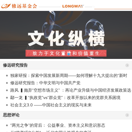
修远研究报告
独家研报：探索中国发展新周期——如何理解十九大提出的“新时
代”？
修远研究报告：中华文明与中国共产党
路风 ▍抛弃“空想市场主义” ：再论产业升级与中国经济发展政策选
择
鄢一龙 ▍“执政党”vs“群众党”：改革开放以来的党群关系困境
社会主义3.0 ——中国社会主义的现实与未来
思想评论
“两光之争”的背后： 公益事业、资本主义和意识形态