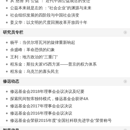
从“慈善”到“公益”： 近代中国公益观念的变迁
公益本来就是左的 ：“社会企业”的渊源与未来
社会组织发展的四阶段与中国社会演变
姜义华：以文明的尺度回溯改革开放四十年
研究员专栏
杨平：当伏尔塔瓦河的旋律重新响起
余盛峰：革命恐惧的幻象
王利：地方政治的“三重门”
程东金：斯拉夫派VS西方派——普京的权力体系
程东金：乌克兰的寡头民主
修远动态
修远基金会2018年理事会会议决议及纪要
探索民间智库独特模式，修远基金会获评4A
修远基金会2017年理事会会议决议
修远基金会2016年理事会会议决议
修远基金会荣获2015年度”全国社科联先进学会“荣誉称号