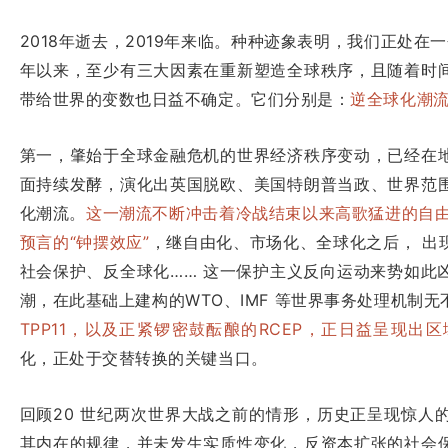
2018年逝去，2019年来临。种种迹象表明，我们正处在
年以来，至少有三大因素在重新塑造全球秩序，且随着时
带给世界的变数也日益不确定。它们分别是：
逆全球化潮
第一，肇始于全球金融危机的世界经济秩序变动，已经在
面持续发酵，演化出英国脱欧、美国特朗普当政、世界范
化潮流。
这一潮流不断冲击着冷战结束以来高歌猛进的自由
预言的“钟摆效应”
，继自由化、市场化、全球化之后， 出
社会保护、反全球化…… 这一保护主义反向运动来势如此
潮，在此基础上建构的WTO、IMF 等世界事务处理机制
TPP11，以及正紧锣密鼓酝酿的RCEP，正日益呈现出
化，正处于交替转换的关键当口。
回顾20 世纪两次世界大战之前的情形，历史正呈现惊人
其内在的规律，并未发生实质性变化，反资本扩张的社会