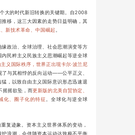
一个大的时代新旧转换的关键期。自2008
间推移，这三大因素的走势日益明确，其
流、新技术革命、中国崛起
。
地缘政治、全球治理、社会思潮演变等方
围内民粹主义民族主义思潮崛起等逆全球
主义国际秩序，世界正出现卡尔·波兰尼
现了与其相悖的反向运动——公平正义、
凶猛，以致自由主义国际意识形态迅速退
无不摇摇欲坠，而
更新版的北美自贸协定、
区域化、圈子化的特征
。全球化与逆全球
的重复迹象。资本主义世界体系的变动，
保护浪潮，会伴随资本运动达致极不平衡