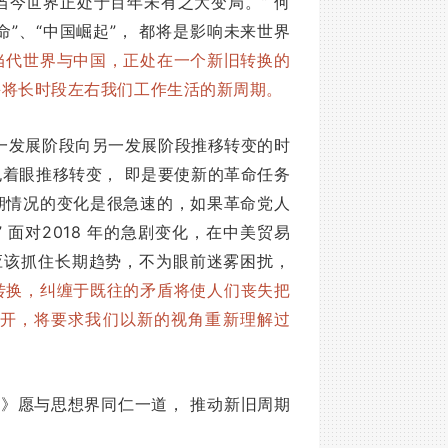
当今世界正处于百年未有之大变局。” 何
”、“中国崛起”， 都将是影响未来世界
当代世界与中国，正处在一个新旧转换的
并将长时段左右我们工作生活的新周期。
一发展阶段向另一发展阶段推移转变的时
着眼推移转变， 即是要使新的革命任务
期情况的变化是很急速的，如果革命党人
面对2018 年的急剧变化，在中美贸易
界应该抓住长期趋势，不为眼前迷雾困扰，
转换，纠缠于既往的矛盾将使人们丧失把
开，将要求我们以新的视角重新理解过
横》愿与思想界同仁一道， 推动新旧周期