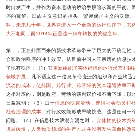
时自发产生，并作为资本运动的矫治手段追求新的平衡。
序的瓦解、民族主义意识的抬头、贸易保护主义的泛滥、
料，未来几十年，世界将进入一个全新的运行秩序中，其
大不相同，而2018年正是这一秩序转换的关键之年。
第二，正在扑面而来的新技术革命带来了巨大的不确定性
会和政治秩序的冲击效应。从目前中国人正亲历的信息技
了现有秩序：（1）它
重新组织了实体经济的运行形态和组
领域扩展
，凡不适应这一信息革命变迁的组织和产业均迅
流动的成本，使跨国、跨行业、跨区域的资本流通效率不
之相对应的，则是政府、劳动的谈判议价权不断下降，以
日益减弱；（3）由于
信息的快速流动，使得社会动员和
社会治理的成本
，对行政效能形成严峻挑战。这是任何一
问题。（4）在信息技术浪潮奔涌之时，
实体性的技术突
进展缓慢，人类物质领域的生产方式并没有发生革命性改