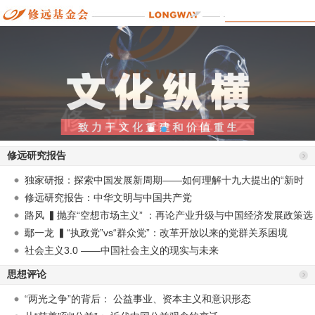
修远研究报告
独家研报：探索中国发展新周期——如何理解十九大提出的“新时
代”？
修远研究报告：中华文明与中国共产党
路风 ▍抛弃“空想市场主义” ：再论产业升级与中国经济发展政策选
择
鄢一龙 ▍“执政党”vs“群众党”：改革开放以来的党群关系困境
社会主义3.0 ——中国社会主义的现实与未来
思想评论
“两光之争”的背后： 公益事业、资本主义和意识形态