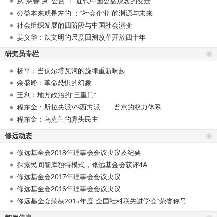
从“慈善”到“公益”： 近代中国公益观念的变迁
公益本来就是左的 ：“社会企业”的渊源与未来
社会组织发展的四阶段与中国社会演变
姜义华：以文明的尺度回溯改革开放四十年
研究员专栏
杨平：当伏尔塔瓦河的旋律重新响起
余盛峰：革命恐惧的幻象
王利：地方政治的“三重门”
程东金：斯拉夫派VS西方派——普京的权力体系
程东金：乌克兰的寡头民主
修远动态
修远基金会2018年理事会会议决议及纪要
探索民间智库独特模式，修远基金会获评4A
修远基金会2017年理事会会议决议
修远基金会2016年理事会会议决议
修远基金会荣获2015年度”全国社科联先进学会“荣誉称号