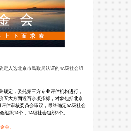
确定入选北京市民政局认证的
级社会组
4A
关规定，委托第三方专业评估机构进行，
价五大方面近百余项指标
，
对象包括北京
织评估审核委员会审议，最终确定
级社会
5A
会组织
个，
级社会组织
个。
14
1A
3
金会。