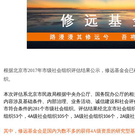
根据北京市
2017
年市级社会组织评估结果公示，修远基金会已
织。
本次评估系北京市民政局根据中央办公厅、国务院办公厅的相
内容
涉及基础条件、内部治理、业务活动、诚信建设和社会评
市符合条件的
281
个市级社会组织。评估结果经北京市社会组
组织
个，
级社会组织
个，
级社会组织
个，
级社
53
4A
105
3A
106
2A
其中，修远基金会是国内为数不多的获得
4A
级资质的研究型基