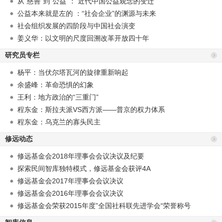
从“慈善”到“公益”： 近代中国公益观念的变迁
公益本来就是左的 ：“社会企业”的渊源与未来
社会组织发展的四阶段与中国社会演变
姜义华：以文明的尺度回溯改革开放四十年
研究员专栏
杨平：当伏尔塔瓦河的旋律重新响起
余盛峰：革命恐惧的幻象
王利：地方政治的“三重门”
程东金：斯拉夫派VS西方派——普京的权力体系
程东金：乌克兰的寡头民主
修远动态
修远基金会2018年理事会会议决议及纪要
探索民间智库独特模式，修远基金会获评4A
修远基金会2017年理事会会议决议
修远基金会2016年理事会会议决议
修远基金会荣获2015年度”全国社科联先进学会“荣誉称号