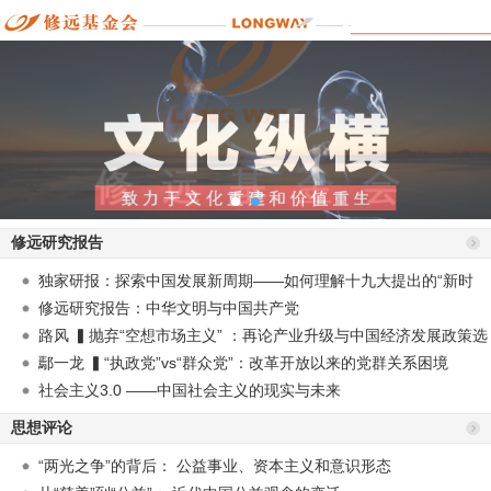
修远研究报告
独家研报：探索中国发展新周期——如何理解十九大提出的“新时
代”？
修远研究报告：中华文明与中国共产党
路风 ▍抛弃“空想市场主义” ：再论产业升级与中国经济发展政策选
择
鄢一龙 ▍“执政党”vs“群众党”：改革开放以来的党群关系困境
社会主义3.0 ——中国社会主义的现实与未来
思想评论
“两光之争”的背后： 公益事业、资本主义和意识形态