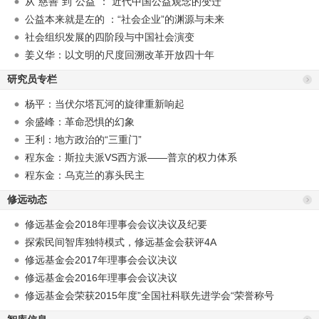
从“慈善”到“公益”： 近代中国公益观念的变迁
公益本来就是左的 ：“社会企业”的渊源与未来
社会组织发展的四阶段与中国社会演变
姜义华：以文明的尺度回溯改革开放四十年
研究员专栏
杨平：当伏尔塔瓦河的旋律重新响起
余盛峰：革命恐惧的幻象
王利：地方政治的“三重门”
程东金：斯拉夫派VS西方派——普京的权力体系
程东金：乌克兰的寡头民主
修远动态
修远基金会2018年理事会会议决议及纪要
探索民间智库独特模式，修远基金会获评4A
修远基金会2017年理事会会议决议
修远基金会2016年理事会会议决议
修远基金会荣获2015年度”全国社科联先进学会“荣誉称号