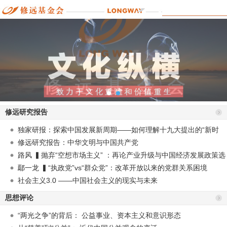
修远研究报告
独家研报：探索中国发展新周期——如何理解十九大提出的“新时
代”？
修远研究报告：中华文明与中国共产党
路风 ▍抛弃“空想市场主义” ：再论产业升级与中国经济发展政策选
择
鄢一龙 ▍“执政党”vs“群众党”：改革开放以来的党群关系困境
社会主义3.0 ——中国社会主义的现实与未来
思想评论
“两光之争”的背后： 公益事业、资本主义和意识形态