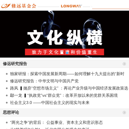
修远研究报告
独家研报：探索中国发展新周期——如何理解十九大提出的“新时
代”？
修远研究报告：中华文明与中国共产党
路风 ▍抛弃“空想市场主义” ：再论产业升级与中国经济发展政策选
择
鄢一龙 ▍“执政党”vs“群众党”：改革开放以来的党群关系困境
社会主义3.0 ——中国社会主义的现实与未来
思想评论
“两光之争”的背后： 公益事业、资本主义和意识形态