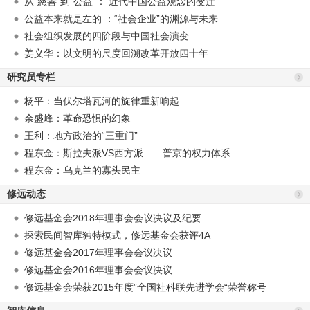
从“慈善”到“公益”： 近代中国公益观念的变迁
公益本来就是左的 ：“社会企业”的渊源与未来
社会组织发展的四阶段与中国社会演变
姜义华：以文明的尺度回溯改革开放四十年
研究员专栏
杨平：当伏尔塔瓦河的旋律重新响起
余盛峰：革命恐惧的幻象
王利：地方政治的“三重门”
程东金：斯拉夫派VS西方派——普京的权力体系
程东金：乌克兰的寡头民主
修远动态
修远基金会2018年理事会会议决议及纪要
探索民间智库独特模式，修远基金会获评4A
修远基金会2017年理事会会议决议
修远基金会2016年理事会会议决议
修远基金会荣获2015年度”全国社科联先进学会“荣誉称号