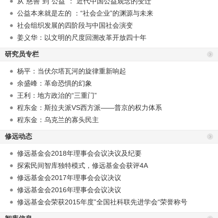
从“慈善”到“公益”： 近代中国公益观念的变迁
公益本来就是左的 ：“社会企业”的渊源与未来
社会组织发展的四阶段与中国社会演变
姜义华：以文明的尺度回溯改革开放四十年
研究员专栏
杨平：当伏尔塔瓦河的旋律重新响起
余盛峰：革命恐惧的幻象
王利：地方政治的“三重门”
程东金：斯拉夫派VS西方派——普京的权力体系
程东金：乌克兰的寡头民主
修远动态
修远基金会2018年理事会会议决议及纪要
探索民间智库独特模式，修远基金会获评4A
修远基金会2017年理事会会议决议
修远基金会2016年理事会会议决议
修远基金会荣获2015年度”全国社科联先进学会“荣誉称号