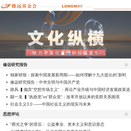
修远研究报告
独家研报：探索中国发展新周期——如何理解十九大提出的“新时
代”？
修远研究报告：中华文明与中国共产党
路风 ▍抛弃“空想市场主义” ：再论产业升级与中国经济发展政策选
择
鄢一龙 ▍“执政党”vs“群众党”：改革开放以来的党群关系困境
社会主义3.0 ——中国社会主义的现实与未来
思想评论
“两光之争”的背后： 公益事业、资本主义和意识形态