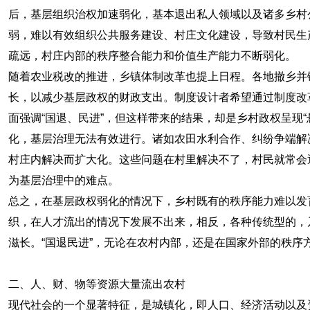
后，基层组织治权加速弱化，基本退出私人领域以及诸多乡村
弱，难以有效组织公共服务建设、村庄文化建设，导致村民生
疏远，村庄内部的秩序整合能力和价值生产能力不断弱化。
随着农业税改的推进，乡镇体制改革也提上日程。各地撤乡并
长，以减少基层政权的财政支出。制度设计者希望通过制度改革
面强调“国退、民进”，但这样带来的结果，却是乡村政权呈现
化，基层治理无法有效进行。诸如农田水利合作、纠纷争端解
村庄内解决而扩大化。这些问题在村里解决不了，村民就常会
为基层治理中的难点。
总之，在基层政权弱化的情况下，乡村既有的秩序能力难以发
织，在人才流出的情况下发展不出来，相反，各种传统型的，
滋长。“国退民进”，无论在农村内部，还是在国家外部的秩序
二、人、财、物等资源大量流出农村
现代社会的一个显著特征，是城镇化，即人口、经济活动以及