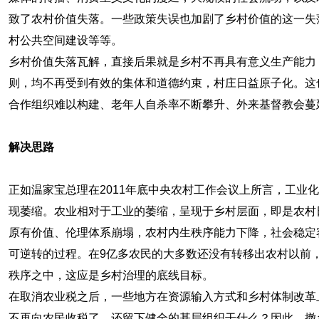
致了农村价值失落。一些政策失误也加剧了乡村价值的这一失
村公共空间建设等等。
乡村价值失落瓦解，直接后果就是乡村不再具有意义生产能力
则，均不再受到有效的集体和道德约束，村庄日益原子化。这
合作组织难以构建、老年人自杀率不断攀升、外来基督教会蔓
解决思路
正如温家宝总理在2011年底中央农村工作会议上所言，工业
现萎缩。农业相对于工业的萎缩，呈现于乡村层面，即是农村
原有价值、伦理体系崩塌，农村内生秩序能力下降，社会稳定
可逆转的过程。在9亿多农民的大多数还没有转移出农村以前
秩序之中，这应是乡村治理的底线目标。
在取消农业税之后，一些地方在资源输入方式和乡村体制改革
不再向农民收税了，还留下健全的基层组织干什么？因此，撤