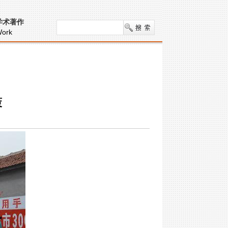
学术著作
ork
策