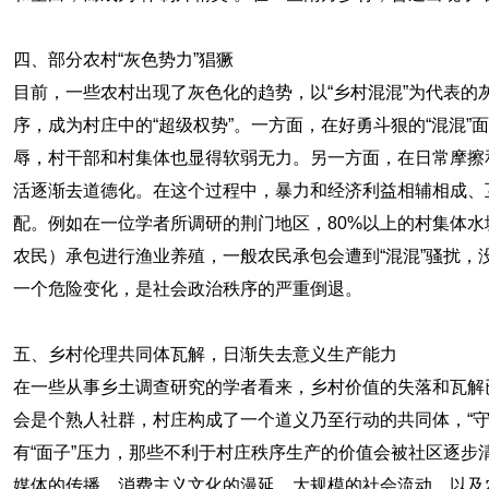
四、部分农村“灰色势力”猖獗
目前，一些农村出现了灰色化的趋势，以“乡村混混”为代表的
序，成为村庄中的“超级权势”。一方面，在好勇斗狠的“混混
辱，村干部和村集体也显得软弱无力。另一方面，在日常摩擦和
活逐渐去道德化。在这个过程中，暴力和经济利益相辅相成、
配。例如在一位学者所调研的荆门地区，80%以上的村集体水塘
农民）承包进行渔业养殖，一般农民承包会遭到“混混”骚扰，
一个危险变化，是社会政治秩序的严重倒退。
五、乡村伦理共同体瓦解，日渐失去意义生产能力
在一些从事乡土调查研究的学者看来，乡村价值的失落和瓦解
会是个熟人社群，村庄构成了一个道义乃至行动的共同体，“守
有“面子”压力，那些不利于村庄秩序生产的价值会被社区逐步
媒体的传播、消费主义文化的漫延，大规模的社会流动，以及