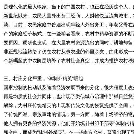
是现代化的最大输家。当下的中国农村，也正在经历这个人、
新世纪以来，农民大量外出务工经商，人财物快速流向城市，
势。目前，农民家庭中普遍出现年轻人外出务工，年老父母在
产的家庭经济模式。在一些学者看来，农村中精华资源的不断
要原因。调研也发现，在大量农村资源流出的同时，耕地却留
非正规地流转给了仍在农村从事农业的邻里亲友，由此形成一个
个新崛起的中农阶层填补了农村社会真空，并成为维护农村秩
三、村庄分化严重，“体制外精英”崛起
国家控制的松动以及随着经济发展而来的分化，很大程度上改
再是均质的社会共同体，也出现了类似城市治理中那样日益复
解除，为村庄传统精英的出现和传统文化的恢复提供了空间，
了传统回潮、宗族重建的情况；另一方面，随着市场经济的逐
他人拥有更多的经济资源，他们开始填补村组干部等“体制内精
和空白，而成为“体制外精英”。在一些南方乡村，普遍出现了“