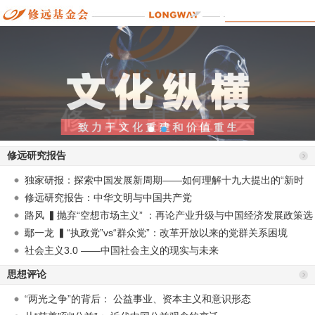
修远研究报告
独家研报：探索中国发展新周期——如何理解十九大提出的“新时
代”？
修远研究报告：中华文明与中国共产党
路风 ▍抛弃“空想市场主义” ：再论产业升级与中国经济发展政策选
择
鄢一龙 ▍“执政党”vs“群众党”：改革开放以来的党群关系困境
社会主义3.0 ——中国社会主义的现实与未来
思想评论
“两光之争”的背后： 公益事业、资本主义和意识形态