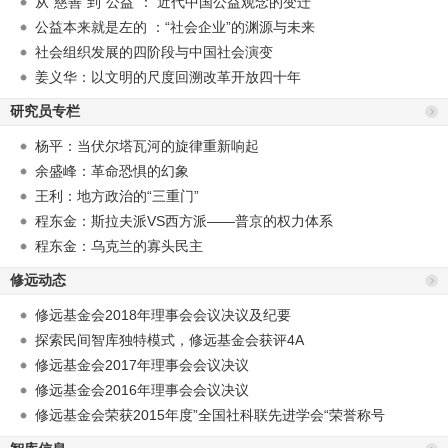
从“慈善”到“公益”： 近代中国公益观念的变迁
公益本来就是左的 ：“社会企业”的渊源与未来
社会组织发展的四阶段与中国社会演变
姜义华：以文明的尺度回溯改革开放四十年
研究员专栏
杨平：当伏尔塔瓦河的旋律重新响起
余盛峰：革命恐惧的幻象
王利：地方政治的“三重门”
程东金：斯拉夫派VS西方派——普京的权力体系
程东金：乌克兰的寡头民主
修远动态
修远基金会2018年理事会会议决议及纪要
探索民间智库独特模式，修远基金会获评4A
修远基金会2017年理事会会议决议
修远基金会2016年理事会会议决议
修远基金会荣获2015年度”全国社科联先进学会“荣誉称号