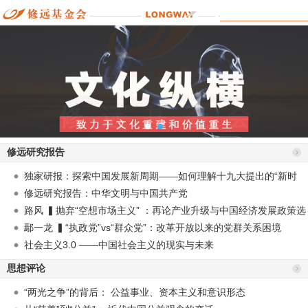
修远研究报告
独家研报：探索中国发展新周期——如何理解十九大提出的“新时
代”？
修远研究报告：中华文明与中国共产党
路风 ▍抛弃“空想市场主义” ：再论产业升级与中国经济发展政策选
择
鄢一龙 ▍“执政党”vs“群众党”：改革开放以来的党群关系困境
社会主义3.0 ——中国社会主义的现实与未来
思想评论
“两光之争”的背后： 公益事业、资本主义和意识形态