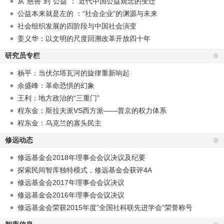
从“慈善”到“公益”： 近代中国公益观念的变迁
公益本来就是左的 ：“社会企业”的渊源与未来
社会组织发展的四阶段与中国社会演变
姜义华：以文明的尺度回溯改革开放四十年
研究员专栏
杨平：当伏尔塔瓦河的旋律重新响起
余盛峰：革命恐惧的幻象
王利：地方政治的“三重门”
程东金：斯拉夫派VS西方派——普京的权力体系
程东金：乌克兰的寡头民主
修远动态
修远基金会2018年理事会会议决议及纪要
探索民间智库独特模式，修远基金会获评4A
修远基金会2017年理事会会议决议
修远基金会2016年理事会会议决议
修远基金会荣获2015年度”全国社科联先进学会“荣誉称号