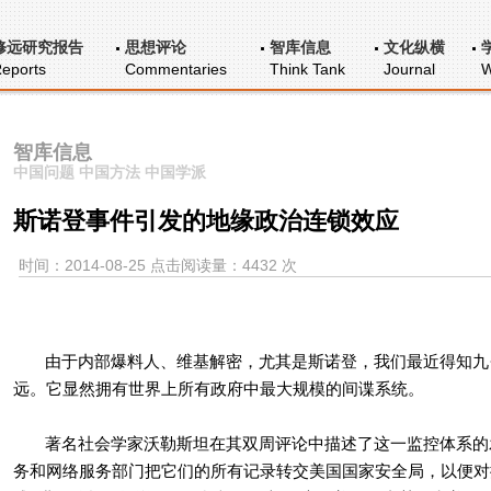
修远研究报告
思想评论
智库信息
文化纵横
eports
Commentaries
Think Tank
Journal
W
智库信息
中国问题 中国方法 中国学派
斯诺登事件引发的地缘政治连锁效应
时间：2014-08-25 点击阅读量：4432 次
由于内部爆料人、维基解密，尤其是斯诺登，我们最近得知九
远。它显然拥有世界上所有政府中最大规模的间谍系统。
著名社会学家沃勒斯坦在其双周评论中描述了这一监控体系的
务和网络服务部门把它们的所有记录转交美国国家安全局，以便对据