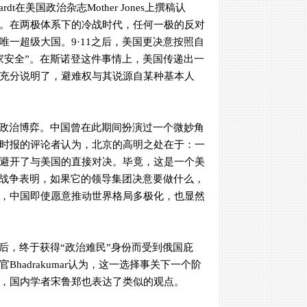
ardt
在美国政治杂志
Mother Jones
上撰稿认
。在两极体系下的冷战时代，任何一极的反对
唯一超级大国。
9
·
11
之后，美国更决意按照自
家安全”。在斯诺登这件事情上，美国传递出一
充分说明了，避难权与其说源自某种基本人
政治博弈。中国曾在此期间扮演过一个微妙角
时报的评论者认为，北京的高明之处在于：一
避开了与美国的直接对决。毕竟，这是一个美
战争表明，如果它的领导集团决意要做什么，
，中国即使愿意推动世界格局多极化，也显然
后，终于获得“政治难民”身份而受到俄国庇
官
Bhadrakumar
认为，这一选择事关下一个阶
，国内学者宋鲁郑也表达了类似的观点。