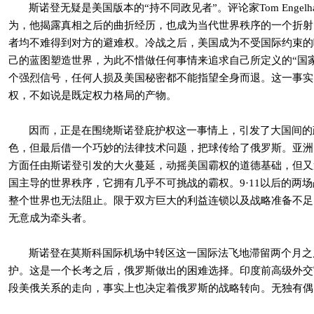
斯诺登无疑是美国版本的“持不同政见者”。评论家
Tom Engelh
为，他揭露真相之后的曲折经历，也成为当代世界秩序的一个折射
者均不难得到对方的避难权。冷战之后，美国成为不受国际约束的
己的蓝图塑造世界，为此不惜做任何事情来追求自己所定义的“国
个强烈信号，任何人损及美国秘密都不能指望全身而退。这一事实
权，不如说是既定权力格局的产物。
因而，正是在围绕斯诺登庇护权这一事情上，引发了大国间的
色，但最后借一个巧妙的法律技术问题，把球传给了俄罗斯。亚洲
方面任由斯诺登引发的大火蔓延，动摇美国霸权的道德基础，但又
国主导的世界秩序，它拥有几乎不可挑战的霸权。
9
·
11
以后的两场
整个世界也无法阻止。限于双方巨大的利益连锁以及战略准备不足
无意成为牵头者。
斯诺登在莫斯科国际机场中转区这一国际法飞地滞留两个月之
护。这是一个长考之后，俄罗斯做出的困难选择。印度前高级外交
段美俄关系的走向，事实上也决定着俄罗斯的战略转向。无独有偶