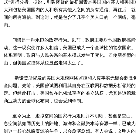
式”进行分析。据说，引致怀疑的最初因素是美国国内某人和美国
大到包括美国国内的人和所有其他人之间的所有通信。再往后，就
间的所有通信。到这时，就是包含了几乎全美人口的一个网络。毫
内。
间谍是一种永恒的政府行为。以前，政府主要对他国政府搞间
动。这一现实使许多人相信，美国已成为一个全球性的警察国家。
体系表明，政府与人民关系的基本模式发生了变化。即使新类型的
由，但美国监控体系也显然走得太远了。
斯诺登所揭发的美国大规模网络监控和入侵事实无疑会刺激包
全问题。先前，美国曾试图利用其自身在互联网和数据分析领域的
定。但经此打击，美国曾在此领域享有的准立法权，尤其是道德裁
商业势力的全球化布局，也会受到牵制。
至今为止，虚拟空间的国家行为规则并不明晰，甚至是空白。
息空间就如同历史上的陆地、海洋和金融资本等资源一样，已成为
制这一核心战略资源的斗争，只会愈演愈烈。有人会说，文明人的