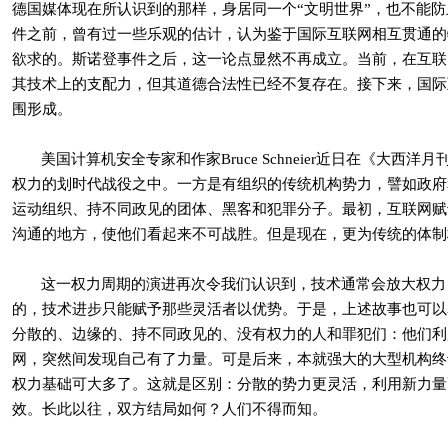
德国媒体现在所认识到的那样，身居同一个“文明世界”，也不能
件之前，曾有过一些乐观的估计，认为鉴于国际互联网相互贯通的
欲求的。斯诺登事件之后，这一论点显然不再成立。当前，在互联
其技术上的支配力，但其道德合法性已经不复存在。接下来，国际
围形成。
美国计算机安全专家和作家
Bruce Schneier
近日在《大西洋月
权力的划时代战役之中。一方是有组织的传统机构势力，譬如政府
运动组织、持不同政见的团体、黑客和犯罪分子。最初，互联网赋
沟通的地方，使他们看起来不可战胜。但是现在，更为传统的体制
这一权力周期的演进再次令我们认识到，技术通常会放大权力
的，技术进步只能赋予那些灵活者以优势。于是，上述故事也可以
分散的、边缘的、持不同政见的、没有权力的人和罪犯们：他们利
网，突然间发现自己有了力量。可是后来，本就强大的大型机构终
权力基础可大多了。这就是区别：分散的势力更灵活，利用新力量
效。长此以往，双方结局如何？人们不得而知。