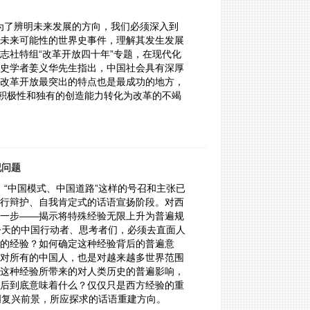
，为了辨明未来发展的方向，我们必须深入到
未来可能性的世界史事件，理解其发生发展
志社特组“改革开放四十年”专题，在现代化
史学者姜义华先生指出，中国社会具有深厚
改革开放最突出的特点也是最成功的地方，
的积极性和独有的创造能力转化为改革的不竭
纪问题
、“中国模式、中国道路”这样的号召和主张已
行辩护、自我肯定式的话语宣扬阶段。对西
一步——揭示将特殊经验无限上升为普遍规
，今天的中国行动者、思考者们，必须去直面人
的经验？如何确定这种经验背后的普遍意
对所有的中国人，也是对越来越多世界范围
这种经验所带来的对人类历史的普遍影响，
后到底意味着什么？仅仅只是西方经验的重
明复兴前景，所应探求的话语重建方向。