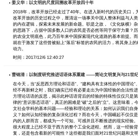
姜义华：以文明的尺度回溯改革开放四十年
2018年，改革开放已经走过了40年。在进入新时代的历史关口
改革开放的历史过程之中，厘清这一场事关中国人整体利益与人类
的内在逻辑，探索未来发展的新命题。职是之故，《文化纵横》杂
的思路下，占据中国多数人口的农民是否必然等同于保守力量？历
的农业文明底色，此乃百年来中国探索现代化道路的基本前提。而
就在于激发了这些曾被贴上“落后”标签的农民的活力，将其身上
动力。
时间：2017/12/6 12:40:27
曹锦清：以制度研究推进话语体系重建 ——简论文明复兴与21世
在今天，当“反思西方理论和话语”、“建构具有主体性的中国理论”
经不再新鲜之时，我们确实已经有必要走出为中国经验的合法性进
方理论话语的反思，揭示此种话语背后的经验的特殊性仅仅只是第
律的“意识形态话语”，真正的困难是“破”之后的“立”。这意味着
文社会学科的基本问题——经验和理论的关系：如何认识我们自身
义？如何认知经验的复杂演化过程？而在今天，中国崛起不仅仅是
内的人群而言，都成为一个可知、可感并且不断推进的现实经验。
很大程度上已经不亚于西方的整个工业化进程。然而，这一经验背
复，还是包含着新的可能性？这些都是我们面对21世纪问题和文