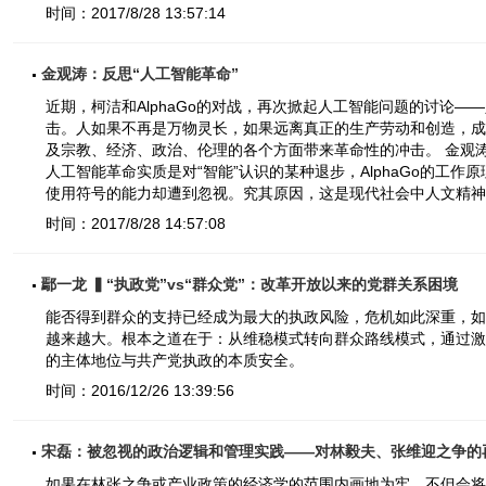
时间：2017/8/28 13:57:14
金观涛：反思“人工智能革命”
近期，柯洁和AlphaGo的对战，再次掀起人工智能问题的讨论
击。人如果不再是万物灵长，如果远离真正的生产劳动和创造，成
及宗教、经济、政治、伦理的各个方面带来革命性的冲击。 金观涛
人工智能革命实质是对“智能”认识的某种退步，AlphaGo的工
使用符号的能力却遭到忽视。究其原因，这是现代社会中人文精神
时间：2017/8/28 14:57:08
鄢一龙 ▍“执政党”vs“群众党”：改革开放以来的党群关系困境
能否得到群众的支持已经成为最大的执政风险，危机如此深重，如
越来越大。根本之道在于：从维稳模式转向群众路线模式，通过激
的主体地位与共产党执政的本质安全。
时间：2016/12/26 13:39:56
宋磊：被忽视的政治逻辑和管理实践——对林毅夫、张维迎之争的
如果在林张之争或产业政策的经济学的范围内画地为牢，不但会将