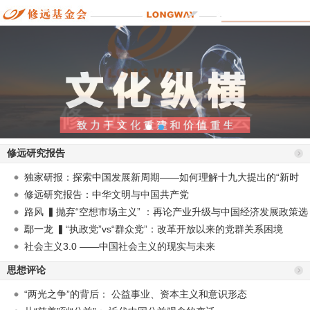
修远研究报告
独家研报：探索中国发展新周期——如何理解十九大提出的“新时
代”？
修远研究报告：中华文明与中国共产党
路风 ▍抛弃“空想市场主义” ：再论产业升级与中国经济发展政策选
择
鄢一龙 ▍“执政党”vs“群众党”：改革开放以来的党群关系困境
社会主义3.0 ——中国社会主义的现实与未来
思想评论
“两光之争”的背后： 公益事业、资本主义和意识形态