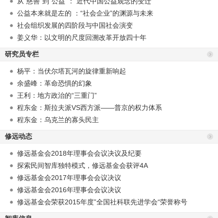
从“慈善”到“公益”： 近代中国公益观念的变迁
公益本来就是左的 ：“社会企业”的渊源与未来
社会组织发展的四阶段与中国社会演变
姜义华：以文明的尺度回溯改革开放四十年
研究员专栏
杨平：当伏尔塔瓦河的旋律重新响起
余盛峰：革命恐惧的幻象
王利：地方政治的“三重门”
程东金：斯拉夫派VS西方派——普京的权力体系
程东金：乌克兰的寡头民主
修远动态
修远基金会2018年理事会会议决议及纪要
探索民间智库独特模式，修远基金会获评4A
修远基金会2017年理事会会议决议
修远基金会2016年理事会会议决议
修远基金会荣获2015年度”全国社科联先进学会“荣誉称号