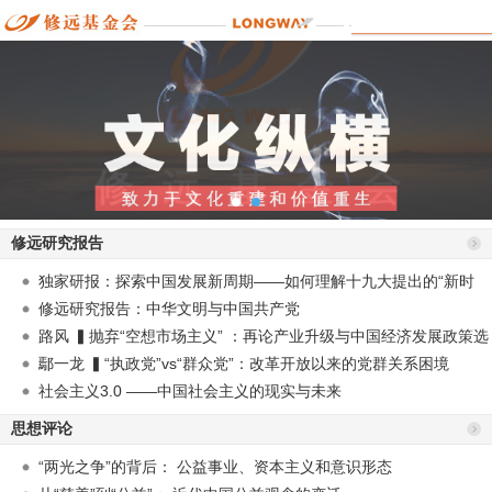
修远研究报告
独家研报：探索中国发展新周期——如何理解十九大提出的“新时
代”？
修远研究报告：中华文明与中国共产党
路风 ▍抛弃“空想市场主义” ：再论产业升级与中国经济发展政策选
择
鄢一龙 ▍“执政党”vs“群众党”：改革开放以来的党群关系困境
社会主义3.0 ——中国社会主义的现实与未来
思想评论
“两光之争”的背后： 公益事业、资本主义和意识形态