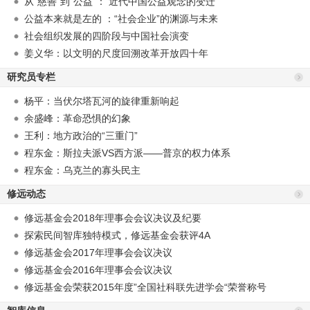
从“慈善”到“公益”： 近代中国公益观念的变迁
公益本来就是左的 ：“社会企业”的渊源与未来
社会组织发展的四阶段与中国社会演变
姜义华：以文明的尺度回溯改革开放四十年
研究员专栏
杨平：当伏尔塔瓦河的旋律重新响起
余盛峰：革命恐惧的幻象
王利：地方政治的“三重门”
程东金：斯拉夫派VS西方派——普京的权力体系
程东金：乌克兰的寡头民主
修远动态
修远基金会2018年理事会会议决议及纪要
探索民间智库独特模式，修远基金会获评4A
修远基金会2017年理事会会议决议
修远基金会2016年理事会会议决议
修远基金会荣获2015年度”全国社科联先进学会“荣誉称号